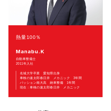
熱量100％
Manabu.K
自動車整備士
2011年入社
名城大学卒業 愛知県出身
車検の速太郎春日井 メカニック 3年間
パッション南大高 納車整備 1年間
現在：車検の速太郎春日井 メカニック